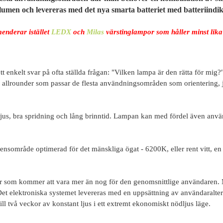
lumen och levereras med det nya smarta batteriet med batteriindik
enderar istället
LEDX
och
Milas
värstinglampor som håller minst lika
t enkelt svar på ofta ställda frågan: "Vilken lampa är den rätta för mig
allrounder som passar de flesta användningsområden som orientering, j
a ljus, bra spridning och lång brinntid. Lampan kan med fördel även anv
ensområde optimerad för det mänskliga ögat - 6200K, eller rent vitt, en
r som kommer att vara mer än nog för den genomsnittlige användaren. 
r. Det elektroniska systemet levereras med en uppsättning av användaralte
till två veckor av konstant ljus i ett extremt ekonomiskt nödljus läge.