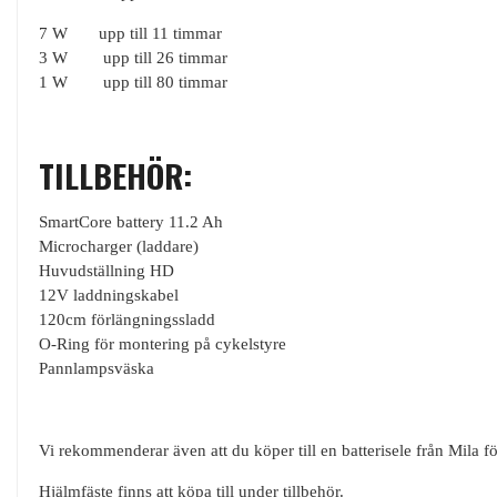
7 W upp till 11 timmar
3 W upp till 26 timmar
1 W upp till 80 timmar
TILLBEHÖR:
SmartCore battery 11.2 Ah
Microcharger (laddare)
Huvudställning HD
12V laddningskabel
120cm förlängningssladd
O-Ring för montering på cykelstyre
Pannlampsväska
Vi rekommenderar även att du köper till en batterisele från Mila för
Hjälmfäste finns att köpa till under tillbehör.