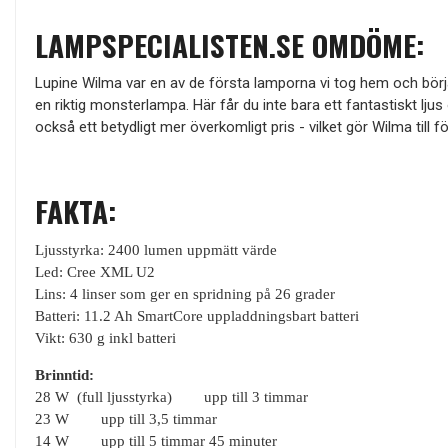
LAMPSPECIALISTEN.SE OMDÖME:
Lupine Wilma var en av de första lamporna vi tog hem och börja
en riktig monsterlampa. Här får du inte bara ett fantastiskt ljus
också ett betydligt mer överkomligt pris - vilket gör Wilma till 
FAKTA:
Ljusstyrka: 2400 lumen uppmätt värde
Led: Cree XML U2
Lins: 4 linser som ger en spridning på 26 grader
Batteri: 11.2 Ah SmartCore uppladdningsbart batteri
Vikt: 630 g inkl batteri
Brinntid:
28 W (full ljusstyrka) upp till 3 timmar
23 W upp till 3,5 timmar
14 W upp till 5 timmar 45 minuter