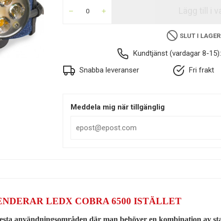
Lägg till i
SLUT I LAGER
Kundtjänst (vardagar 8-15)
Snabba leveranser
Fri frakt
Meddela mig när tillgänglig
MENDERAR
LEDX COBRA 6500
ISTÄLLET
esta användningsområden där man behöver en kombination av starkt