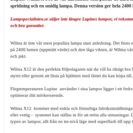
spridning och en smidig lampa. Denna version ger hela 2400 
Lampspecialisten.se säljer inte längre Lupines lampor, vi rekomm
och bra garantier.
Wilma är inte vår mest populära lampa utan anledning. Det finns et
på 2400 lumen (uppmätt värde) och den låga vikten, är Wilma vår 
och jakt.
Wilma X12 är den perfekta följeslagaren när du vill ha riktigt br
styret eller genom att fästa på hjälmen med fästet du kan köpa till.
Färgtemperaturen Lupine använder i sina lampor ligger i ett frekv
optimerar ditt mörkerseende.
Wilma X12
kommer med enkla och förnuftiga fabriksinställninga
eller vettig - systemet kan ställas in för att möta alla utmaninga
typen av lampor, allt från en tre-nivå läge med superflash till upp 