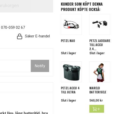
KUNDER SOM KÖPT DENNA
 varukorgen
PRODUKT KÖPTE OCKSÅ:
: 070-059 02 67
Säker E-handel
PETZL NAO
PETZL LADDARE
TILL ACCU
2,4...
Slut i lager
Slut i lager
Notify
PETZL ACCU 4
MARELD
TILL ULTRA
BATTERISELE
Slut i lager
Pris
560,00 kr
 ljus, lång batteritid, bra