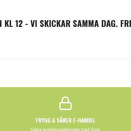
 KL 12 - VI SKICKAR SAMMA DAG. FRI
TRYGG & SÄKER E-HANDEL
Säkra betalningsalternativ med Svea