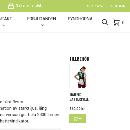
Säker e-handel
SEK KR
LOGGA IN
NTAKT
ERBJUDANDEN
FYNDHÖRNA
0
TILLBEHÖR
MARELD
BATTERISELE
 allra flesta
ion av starkt ljus, lång
Pris
560,00 kr
enna version ger hela 2400 lumen
atteriindikator.