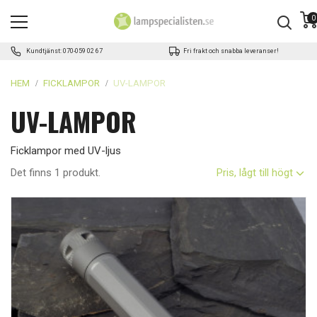
0
Kundtjänst: 070-059 02 67
Fri frakt och snabba leveranser!
HEM
FICKLAMPOR
UV-LAMPOR
UV-LAMPOR
Ficklampor med UV-ljus
Det finns 1 produkt.
Pris, lågt till högt