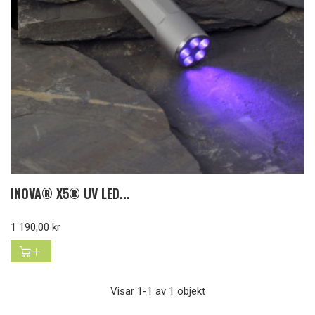
INOVA® X5® UV LED...
Pris
1 190,00 kr
Visar 1-1 av 1 objekt