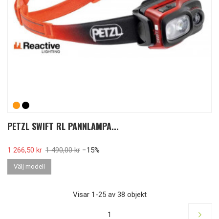
PETZL SWIFT RL PANNLAMPA...
Pris
1 266,50 kr
Ordinarie pris
1 490,00 kr
−15%
Välj modell
Visar 1-25 av 38 objekt
1