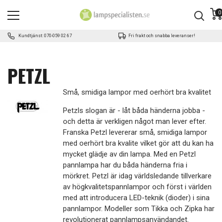
0
Kundtjänst: 070-059 02 67
Fri frakt och snabba leveranser!
PETZL
Små, smidiga lampor med oerhört bra kvalitet
Petzls slogan är - låt båda händerna jobba -
och detta är verkligen något man lever efter.
Franska Petzl levererar små, smidiga lampor
med oerhört bra kvalite vilket gör att du kan ha
mycket glädje av din lampa. Med en Petzl
pannlampa har du båda händerna fria i
mörkret. Petzl är idag världsledande tillverkare
av högkvalitetspannlampor och först i världen
med att introducera LED-teknik (dioder) i sina
pannlampor. Modeller som Tikka och Zipka har
revolutionerat pannlampsanvändandet.