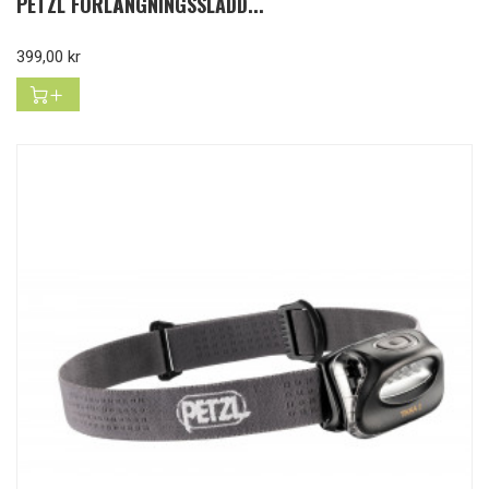
PETZL FÖRLÄNGNINGSSLADD...
Pris
399,00 kr