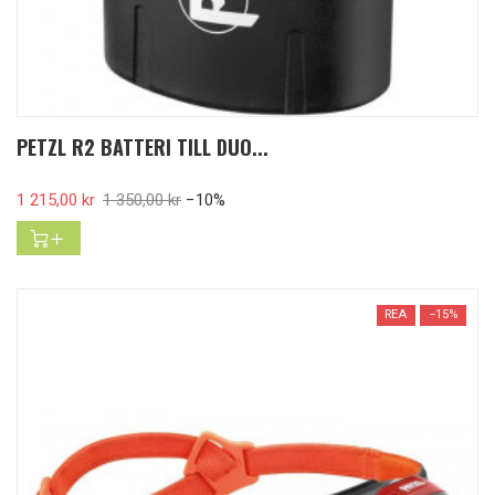
PETZL R2 BATTERI TILL DUO...
Pris
1 215,00 kr
Ordinarie pris
1 350,00 kr
−10%
REA
−15%