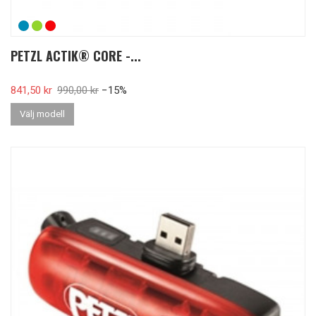
PETZL ACTIK® CORE -...
Pris
841,50 kr
Ordinarie pris
990,00 kr
−15%
Välj modell