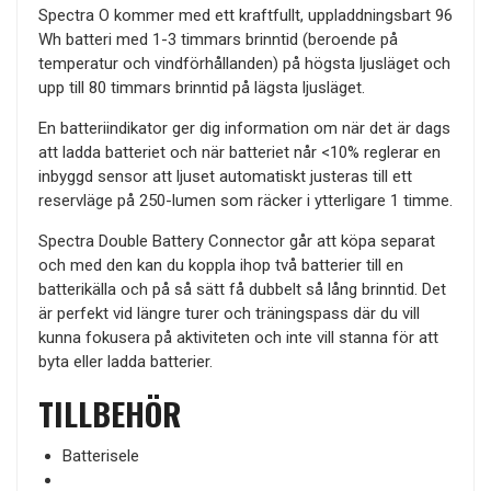
Spectra O kommer med ett kraftfullt, uppladdningsbart 96
Wh batteri med 1-3 timmars brinntid (beroende på
temperatur och vindförhållanden) på högsta ljusläget och
upp till 80 timmars brinntid på lägsta ljusläget.
En batteriindikator ger dig information om när det är dags
att ladda batteriet och när batteriet når <10% reglerar en
inbyggd sensor att ljuset automatiskt justeras till ett
reservläge på 250-lumen som räcker i ytterligare 1 timme.
Spectra Double Battery Connector går att köpa separat
och med den kan du koppla ihop två batterier till en
batterikälla och på så sätt få dubbelt så lång brinntid. Det
är perfekt vid längre turer och träningspass där du vill
kunna fokusera på aktiviteten och inte vill stanna för att
byta eller ladda batterier.
TILLBEHÖR
Batterisele