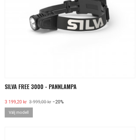
SILVA FREE 3000 - PANNLAMPA
Pris
3 199,20 kr
Ordinarie pris
3 999,00 kr
−20%
Välj modell