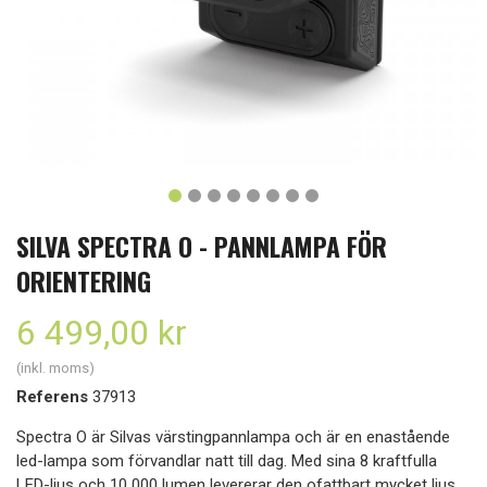
SILVA SPECTRA O - PANNLAMPA FÖR
ORIENTERING
6 499,00 kr
(inkl. moms)
Referens
37913
Spectra O är Silvas värstingpannlampa och är en enastående
led-lampa som förvandlar natt till dag. Med sina 8 kraftfulla
LED-ljus och 10 000 lumen levererar den ofattbart mycket ljus,