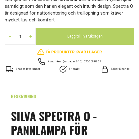
samtidigt som den har en elegant och intuitiv design. Spectra O
är designad för nattorientering och traillöpning som kräver
mycket ljus och komfort.
Lägg till i varukorgen
FÅ PRODUKTER KVAR I LAGER
Kundtjänst (vardagar 8-15): 070-059 02 67
Snabba leveranser
Fri frakt
Säker E-handel
BESKRIVNING
SILVA SPECTRA O -
PANNLAMPA FÖR