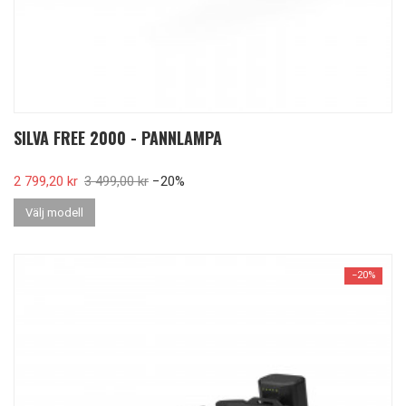
SILVA FREE 2000 - PANNLAMPA
Pris
2 799,20 kr
Ordinarie pris
3 499,00 kr
−20%
Välj modell
−20%