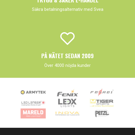
Säkra betalningsalternativ med Svea
PÅ NÄTET SEDAN 2009
Över 4000 nöjda kunder