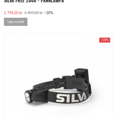
SILVA FREE 2000 - PANNLAMPA
Pris
2 799,20 kr
Ordinarie pris
3 499,00 kr
−20%
Välj modell
−20%