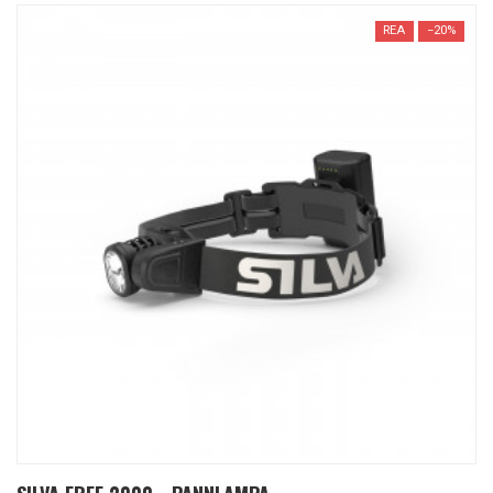
REA
−20%