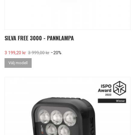
SILVA FREE 3000 - PANNLAMPA
Pris
3 199,20 kr
Ordinarie pris
3 999,00 kr
−20%
Välj modell