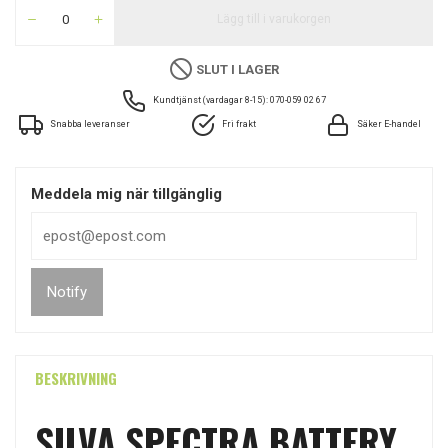
Lägg till i varukorgen
SLUT I LAGER
Kundtjänst (vardagar 8-15): 070-059 02 67
Snabba leveranser
Fri frakt
Säker E-handel
Meddela mig när tillgänglig
Notify
BESKRIVNING
SILVA SPECTRA BATTERY