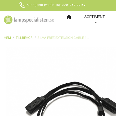
Kundtjänst (vard 8-15):
070-059 02 67
home
SORTIMENT
HEM
TILLBEHÖR
SILVA FREE EXTENSION CABLE 130CM