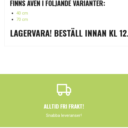
FINNS ÄVEN I FÖLJANDE VARIANTER:
40 cm
70 cm
LAGERVARA! BESTÄLL INNAN KL 12
ALLTID FRI FRAKT!
Snabba leveranser!