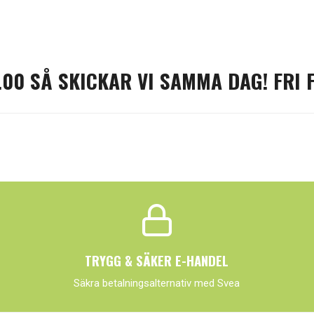
.00 SÅ SKICKAR VI SAMMA DAG! FRI 
TRYGG & SÄKER E-HANDEL
Säkra betalningsalternativ med Svea