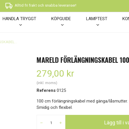
Alltid fri frakt och snabba leveranser!
HANDLA TRYGGT
KÖPGUIDE
LAMPTEST
KO
MARELD FÖRLÄNGNINGSKABEL 100 CM
MARELD FÖRLÄNGNINGSKABEL 10
279,00 kr
(inkl. moms)
Referens
0125
100 cm förlängningskabel med gänga/låsmutter. P
Smidig och flexibel.
Lägg till i