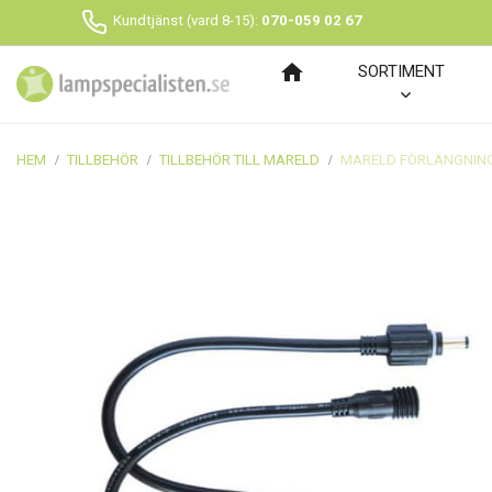
Kundtjänst (vard 8-15):
070-059 02 67
home
SORTIMENT
HEM
TILLBEHÖR
TILLBEHÖR TILL MARELD