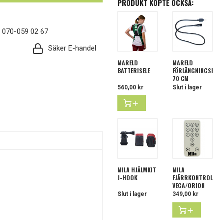
PRODUKT KÖPTE OCKSÅ:
: 070-059 02 67
Säker E-handel
MARELD
MARELD
BATTERISELE
FÖRLÄNGNINGSKA
70 CM
Pris
560,00 kr
Slut i lager
MILA HJÄLMKIT
MILA
J-HOOK
FJÄRRKONTROLL
VEGA/ORION
Slut i lager
Pris
349,00 kr