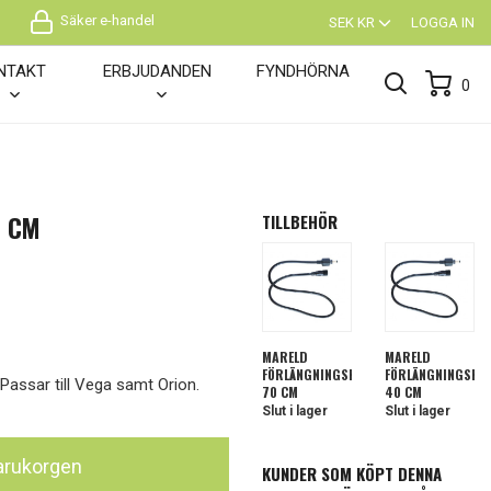
Säker e-handel
SEK KR
LOGGA IN
NTAKT
ERBJUDANDEN
FYNDHÖRNA
0
0 CM
TILLBEHÖR
MARELD
MARELD
FÖRLÄNGNINGSKABEL
FÖRLÄNGNINGSKA
assar till Vega samt Orion.
70 CM
40 CM
Slut i lager
Slut i lager
 varukorgen
KUNDER SOM KÖPT DENNA