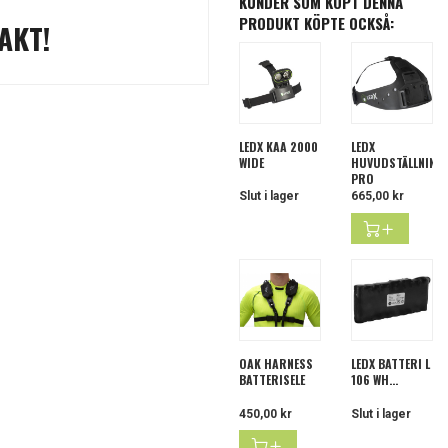
KUNDER SOM KÖPT DENNA
PRODUKT KÖPTE OCKSÅ:
AKT!
LEDX KAA 2000
LEDX
WIDE
HUVUDSTÄLLNING
PRO
Slut i lager
Pris
665,00 kr
OAK HARNESS
LEDX BATTERI L
BATTERISELE
106 WH...
Pris
450,00 kr
Slut i lager