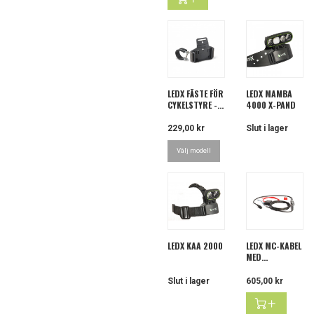
LEDX FÄSTE FÖR
LEDX MAMBA
CYKELSTYRE -...
4000 X-PAND
Pris
229,00 kr
Slut i lager
Välj modell
LEDX KAA 2000
LEDX MC-KABEL
MED...
Slut i lager
Pris
605,00 kr