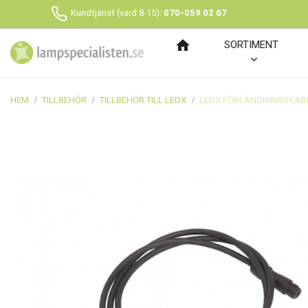
Kundtjänst (vard 8-15):
070-059 02 67
home
SORTIMENT
HEM
TILLBEHÖR
TILLBEHÖR TILL LEDX