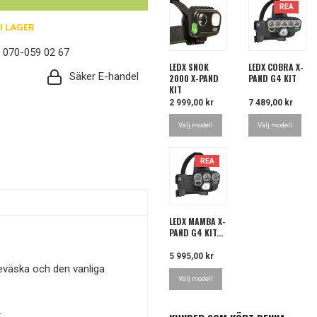
REA
I LAGER
: 070-059 02 67
LEDX SNOK
LEDX COBRA X-
Säker E-handel
2000 X-PAND
PAND G4 KIT
KIT
Pris
2 999,00 kr
Pris
7 489,00 kr
Välj modell
Välj modell
REA
LEDX MAMBA X-
PAND G4 KIT...
Pris
5 995,00 kr
jeväska och den vanliga
Välj modell
.