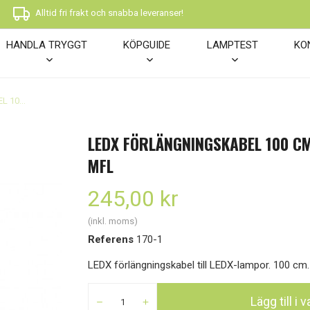
Alltid fri frakt och snabba leveranser!
HANDLA TRYGGT
KÖPGUIDE
LAMPTEST
KO
LEDX FÖRLÄNGNINGSKABEL 100 CM - COBRA, MAMBA, MFL
LEDX FÖRLÄNGNINGSKABEL 100 C
MFL
245,00 kr
(inkl. moms)
Referens
170-1
LEDX förlängningskabel till LEDX-lampor. 100 cm.
Lägg till i