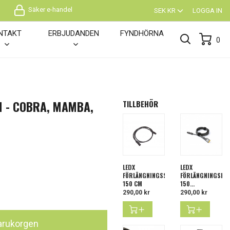
Säker e-handel
SEK KR
LOGGA IN
NTAKT
ERBJUDANDEN
FYNDHÖRNA
0
M - COBRA, MAMBA,
TILLBEHÖR
LEDX
LEDX
FÖRLÄNGNINGSSLADD
FÖRLÄNGNINGSKA
150 CM
150...
Pris
290,00 kr
Pris
290,00 kr
 varukorgen