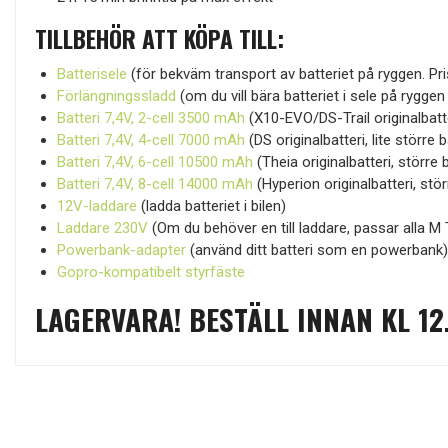
TILLBEHÖR ATT KÖPA TILL:
Batterisele
(för bekväm transport av batteriet på ryggen. Pris
Förlängningssladd
(om du vill bära batteriet i sele på rygge
Batteri 7,4V, 2-cell 3500 mAh
(X10-EVO/DS-Trail originalbatte
Batteri 7,4V, 4-cell 7000 mAh
(DS originalbatteri, lite större 
Batteri 7,4V, 6-cell 10500 mAh
(Theia originalbatteri, större 
Batteri 7,4V, 8-cell 14000 mAh
(Hyperion originalbatteri, stö
12V-laddare
(ladda batteriet i bilen)
Laddare 230V
(Om du behöver en till laddare, passar alla M 
Powerbank-adapter
(använd ditt batteri som en powerbank
Gopro-kompatibelt styrfäste
LAGERVARA! BESTÄLL INNAN KL 12