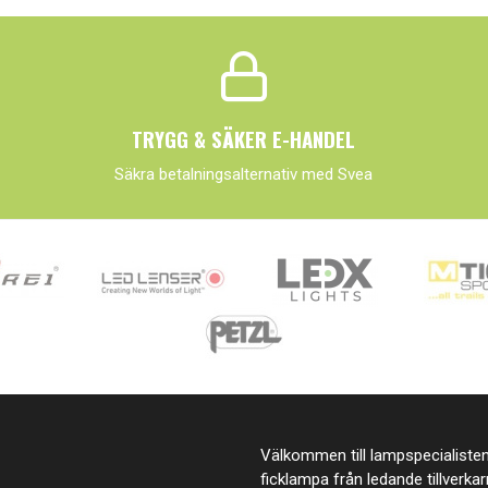
TRYGG & SÄKER E-HANDEL
Säkra betalningsalternativ med Svea
Välkommen till lampspecialisten.
ficklampa från ledande tillverka