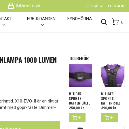
Säker e-handel
SEK KR
LOGGA IN
NTAKT
ERBJUDANDEN
FYNDHÖRNA
0
ANNLAMPA 1000 LUMEN
TILLBEHÖR
M TIGER
M TIGER
SPORTS
SPORTS
rinntid. X10-EVO-II är en riktigt
BATTERIBÄLTE
BATTERISELE
 samt med gopr-fäste. Dimmer-
Pris
250,00 kr
Pris
390,00 kr
 varukorgen