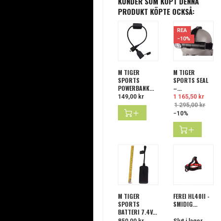
KUNDER SOM KÖPT DENNA
PRODUKT KÖPTE OCKSÅ:
REA
−10%
M TIGER
M TIGER
SPORTS
SPORTS SEAL
POWERBANK...
–...
Pris
149,00 kr
Pris
1 165,50 kr
Ordina
1 295,00 kr
−10%
M TIGER
FEREI HL40II -
SPORTS
SMIDIG...
BATTERI 7,4V...
Pris
850,00 kr
Slut i lager