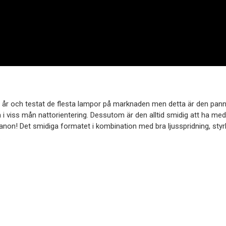
10 år och testat de flesta lampor på marknaden men detta är den pann
n i viss mån nattorientering. Dessutom är den alltid smidig att ha med
non! Det smidiga formatet i kombination med bra ljusspridning, styrk
.