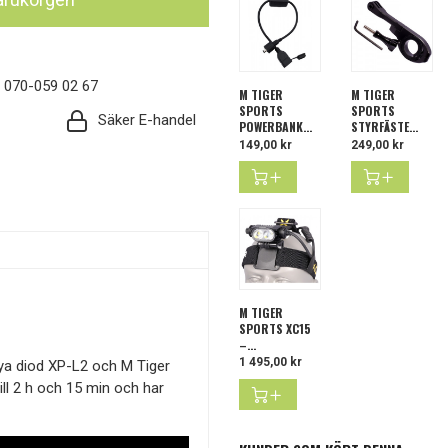
: 070-059 02 67
M TIGER
M TIGER
SPORTS
SPORTS
Säker E-handel
POWERBANK...
STYRFÄSTE...
Pris
149,00 kr
Pris
249,00 kr
M TIGER
SPORTS XC15
–...
Pris
1 495,00 kr
ya diod XP-L2 och M Tiger
l 2 h och 15 min och har