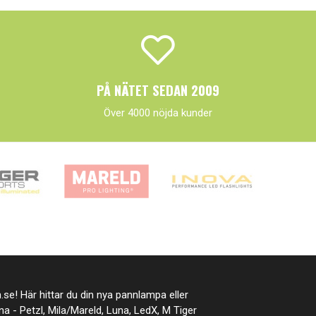
PÅ NÄTET SEDAN 2009
Över 4000 nöjda kunder
se! Här hittar du din nya pannlampa eller
rna - Petzl, Mila/Mareld, Luna, LedX, M Tiger