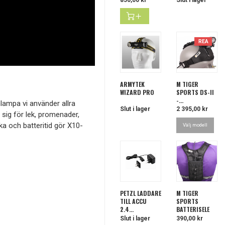
REA
ARMYTEK
M TIGER
WIZARD PRO
SPORTS DS-II
-...
lampa vi använder allra
Slut i lager
Pris
2 395,00 kr
 sig för lek, promenader,
a och batteritid gör X10-
Välj modell
PETZL LADDARE
M TIGER
TILL ACCU
SPORTS
2,4...
BATTERISELE
Slut i lager
Pris
390,00 kr