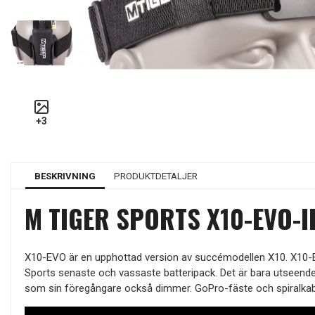
BESKRIVNING
PRODUKTDETALJER
M TIGER SPORTS X10-EVO-I
X10-EVO är en upphottad version av succémodellen X10. X10-E
Sports senaste och vassaste batteripack. Det är bara utseend
som sin föregångare också dimmer. GoPro-fäste och spiralkabel 