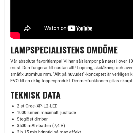
LAMPSPECIALISTENS OMDÖME
Vår absoluta favoritlampa! Vi har sålt lampor på nätet i över 
mest. Den fungerar till nästan allt! Löpning, skidåkning och äve
småfix utomhus mm. ”Allt på huvudet”-konceptet är verkligen ka
EVO till en riktig toppenprodukt. Dimmerfunktionen gillas skarpt
TEKNISK DATA
2 st Cree-XP-L2-LED
1000 lumen maximalt ljusflöde
Steglöst dimbar
3500 mAh-batteri (7,4 V)
2 h 15 min brinntid på max effekt