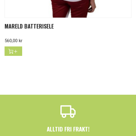
MARELD BATTERISELE
Pris
560,00 kr
ALLTID FRI FRAKT!