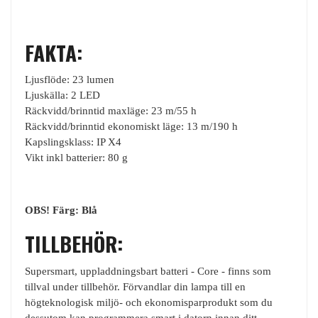
FAKTA:
Ljusflöde: 23 lumen
Ljuskälla: 2 LED
Räckvidd/brinntid maxläge: 23 m/55 h
Räckvidd/brinntid ekonomiskt läge: 13 m/190 h
Kapslingsklass: IP X4
Vikt inkl batterier: 80 g
OBS! Färg: Blå
TILLBEHÖR:
Supersmart, uppladdningsbart batteri - Core - finns som
tillval under tillbehör. Förvandlar din lampa till en
högteknologisk miljö- och ekonomisparprodukt som du
dessutom kan programmera smart i datorn innan ditt