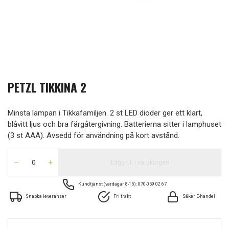
PETZL TIKKINA 2
Minsta lampan i Tikkafamiljen. 2 st LED dioder ger ett klart,
blåvitt ljus och bra färgåtergivning. Batterierna sitter i lamphuset
(3 st AAA). Avsedd för användning på kort avstånd.
Lägg till i varukorgen
Kundtjänst (vardagar 8-15): 070-059 02 67
Snabba leveranser
Fri frakt
Säker E-handel