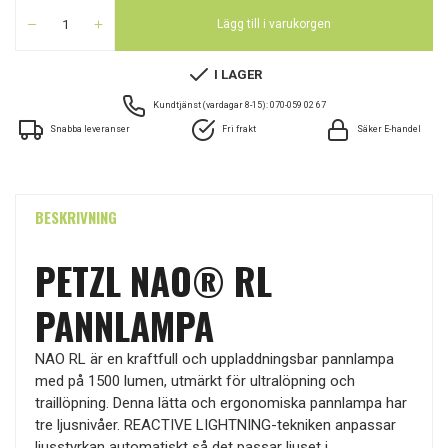
Lägg till i varukorgen
I LAGER
Kundtjänst (vardagar 8-15): 070-059 02 67
Snabba leveranser
Fri frakt
Säker E-handel
BESKRIVNING
PETZL NAO® RL
PANNLAMPA
NAO RL är en kraftfull och uppladdningsbar pannlampa
med på 1500 lumen, utmärkt för ultralöpning och
traillöpning. Denna lätta och ergonomiska pannlampa har
tre ljusnivåer. REACTIVE LIGHTNING-tekniken anpassar
ljusstyrkan automatiskt så det passar ljuset i