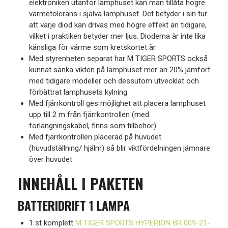
elektroniken utanför lamphuset kan man tillåta högre
värmetolerans i själva lamphuset. Det betyder i sin tur
att varje diod kan drivas med högre effekt än tidigare,
vilket i praktiken betyder mer ljus. Dioderna är inte lika
känsliga för värme som kretskortet är.
Med styrenheten separat har M TIGER SPORTS också
kunnat sänka vikten på lamphuset mer än 20% jämfört
med tidigare modeller och dessutom utvecklat och
förbättrat lamphusets kylning
Med fjärrkontroll ges möjlighet att placera lamphuset
upp till 2 m från fjärrkontrollen (med
förlängningskabel, finns som tillbehör)
Med fjärrkontrollen placerad på huvudet
(huvudställning/ hjälm) så blir viktfördelningen jämnare
över huvudet
INNEHÅLL I PAKETEN
BATTERIDRIFT 1 LAMPA
1 st komplett
M TIGER SPORTS HYPERION BR 009-21-