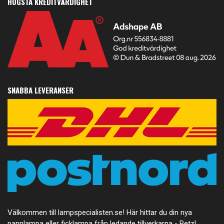
HÖGSTA KREDITVÄRDIGHET
SNABBA LEVERANSER
Välkommen till lampspecialisten.se! Här hittar du din nya
pannlampa eller ficklampa från ledande tillverkarna - Petzl,