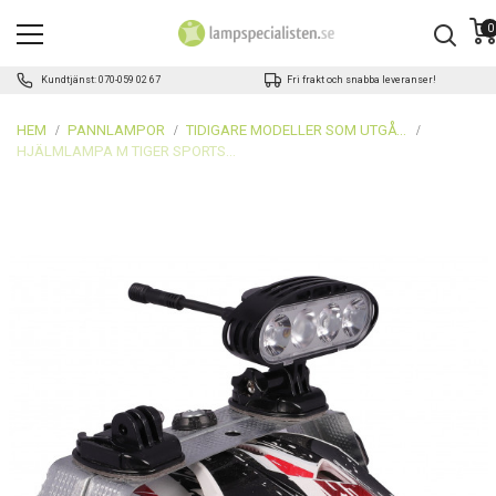
0
Kundtjänst: 070-059 02 67
Fri frakt och snabba leveranser!
HEM
PANNLAMPOR
TIDIGARE MODELLER SOM UTGÅTT
HJÄLMLAMPA M TIGER SPORTS HYPERION-II - SKOTER/ENDURO