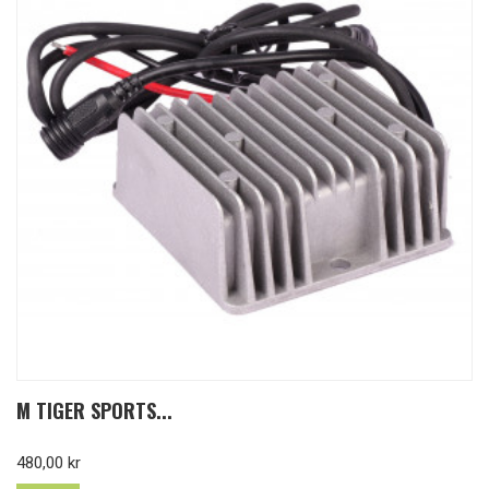
M TIGER SPORTS...
Pris
480,00 kr