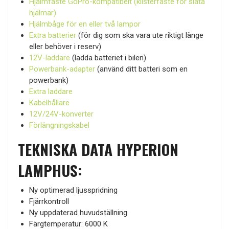
Hjälmfäste GoPro-kompatibelt (klisterfäste för släta
hjälmar)
Hjälmbåge för en eller två lampor
Extra batterier
(för dig som ska vara ute riktigt länge
eller behöver i reserv)
12V-laddare
(ladda batteriet i bilen)
Powerbank-adapter
(använd ditt batteri som en
powerbank)
Extra laddare
Kabelhållare
12V/24V-konverter
Förlängningskabel
TEKNISKA DATA HYPERION
LAMPHUS:
Ny optimerad ljusspridning
Fjärrkontroll
Ny uppdaterad huvudställning
Färgtemperatur: 6000 K