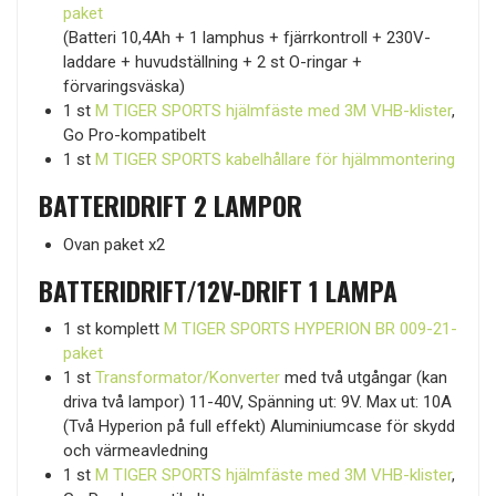
paket
(Batteri 10,4Ah + 1 lamphus + fjärrkontroll + 230V-
laddare + huvudställning + 2 st O-ringar +
förvaringsväska)
1 st
M TIGER SPORTS hjälmfäste med 3M VHB-klister
,
Go Pro-kompatibelt
1 st
M TIGER SPORTS kabelhållare för hjälmmontering
BATTERIDRIFT 2 LAMPOR
Ovan paket x2
BATTERIDRIFT/12V-DRIFT 1 LAMPA
1 st komplett
M TIGER SPORTS HYPERION BR 009-21-
paket
1 st
Transformator/Konverter
med två utgångar (kan
driva två lampor) 11-40V, Spänning ut: 9V. Max ut: 10A
(Två Hyperion på full effekt) Aluminiumcase för skydd
och värmeavledning
1 st
M TIGER SPORTS hjälmfäste med 3M VHB-klister
,