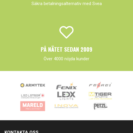
Säkra betalningsalternativ med Svea
PÅ NÄTET SEDAN 2009
Över 4000 nöjda kunder
KONTAKTA OSS