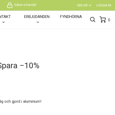
Säker e-handel
SEK KR
LOGGA IN
NTAKT
ERBJUDANDEN
FYNDHÖRNA
0
Spara −10%
.
g och gjord i aluminium!