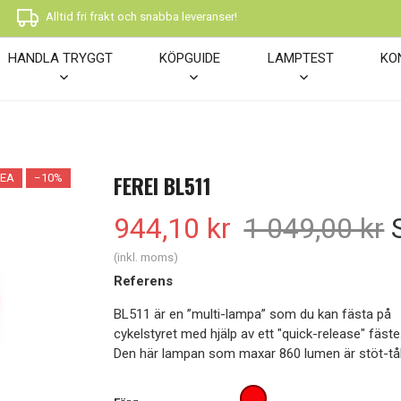
Alltid fri frakt och snabba leveranser!
HANDLA TRYGGT
KÖPGUIDE
LAMPTEST
KO
FEREI BL511
EA
−10%
944,10 kr
1 049,00 kr
(inkl. moms)
Referens
BL511 är en ”multi-lampa” som du kan fästa på
cykelstyret med hjälp av ett "quick-release" fäste
Den här lampan som maxar 860 lumen är stöt-tåli