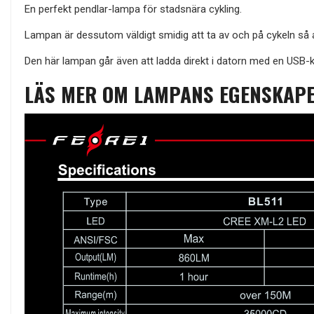
En perfekt pendlar-lampa för stadsnära cykling.
Lampan är dessutom väldigt smidig att ta av och på cykeln så att
Den här lampan går även att ladda direkt i datorn med en USB-k
LÄS MER OM LAMPANS EGENSKAPE